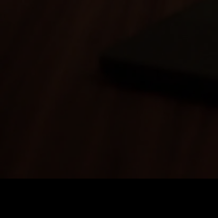
価格
:
残高
:
60
0