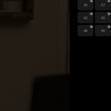
36
37
42
43
48
49