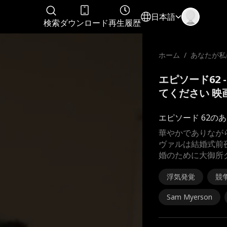
日本語
検索
ダウンロード
再生履歴
ホーム
/
あなたが私
見てくださ
エピソード62
てください 映
エピソード 62の
華やかでありなが
ヴァルは結婚式前
婚のために大御所
浮気発覚
競
Sam Myerson