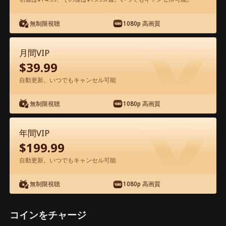
アプリ内で無料視聴可能
無制限視聴
1080p 高画質
月間VIP
$
39.99
自動更新。いつでもキャンセル可能
無制限視聴
1080p 高画質
エピソード62 - キューピッド三つ子～シ
ンデレラママの恋愛支援作戦 映画フル
年間VIP
$
199.99
1-50
51-75
全エピソード
自動更新。いつでもキャンセル可能
無制限視聴
1080p 高画質
62
63
64
65
66
6
コインをチャージ