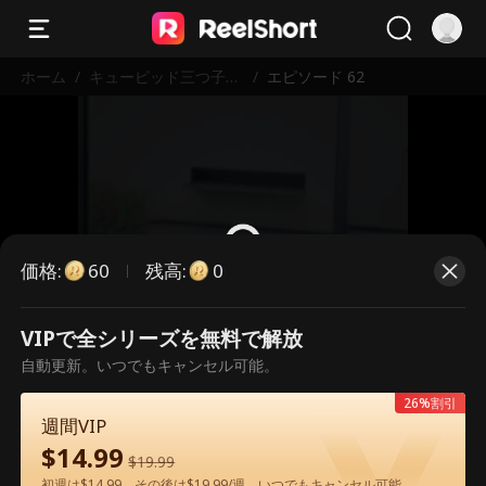
ホーム
/
キューピッド三つ子～
/
エピソード 62
シンデレラママの恋愛
支援作戦
価格
:
残高
:
60
0
VIPで全シリーズを無料で解放
こちらは有料のエピソードです。視
自動更新。いつでもキャンセル可能。
聴いただくには解放が必要です。
26%割引
週間VIP
$
14.99
60
今すぐ解放
$
19.99
初週は$14.99、その後は$19.99/週。いつでもキャンセル可能。