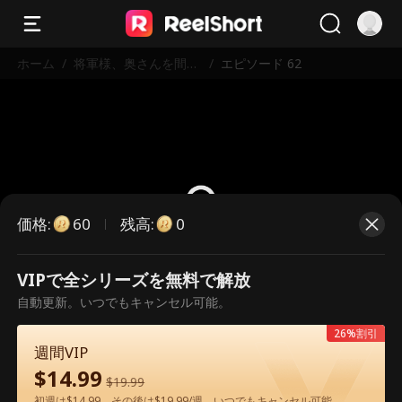
ホーム
/
将軍様、奥さんを間違
/
エピソード 62
えたよ
価格
:
残高
:
60
0
VIPで全シリーズを無料で解放
こちらは有料のエピソードです。視
自動更新。いつでもキャンセル可能。
聴いただくには解放が必要です。
26%割引
週間VIP
$
14.99
60
今すぐ解放
$
19.99
初週は$14.99、その後は$19.99/週。いつでもキャンセル可能。