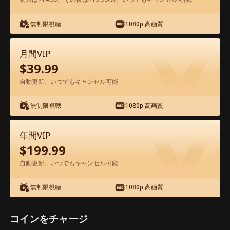
アプリ内で無料視聴可能
無制限視聴
1080p 高画質
月間VIP
$
39.99
自動更新。いつでもキャンセル可能
無制限視聴
1080p 高画質
エピソード62 - 将軍様、奥さんを間違え
たよ 映画フル
年間VIP
$
199.99
1-50
51-81
全エピソード
自動更新。いつでもキャンセル可能
無制限視聴
1080p 高画質
62
63
64
65
66
6
コインをチャージ