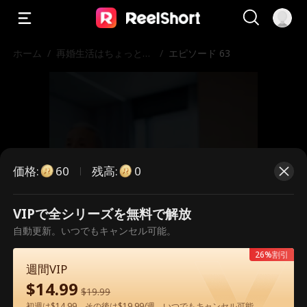
ホーム
/
再婚生活はちょっと甘
/
エピソード 63
い
価格
:
残高
:
60
0
VIPで全シリーズを無料で解放
こちらは有料のエピソードです。視
自動更新。いつでもキャンセル可能。
聴いただくには解放が必要です。
26%割引
週間VIP
$
14.99
$
19.99
60
今すぐ解放
初週は$14.99、その後は$19.99/週。いつでもキャンセル可能。