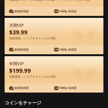
無制限視聴
1080p 高画質
アプリ内で無料視聴可能
月間VIP
$
39.99
自動更新。いつでもキャンセル可能
無制限視聴
1080p 高画質
エピソード63 - 再婚生活はちょっと甘い
年間VIP
映画フル
$
199.99
自動更新。いつでもキャンセル可能
1-50
51-88
全エピソード
無制限視聴
1080p 高画質
63
64
65
66
67
6
コインをチャージ