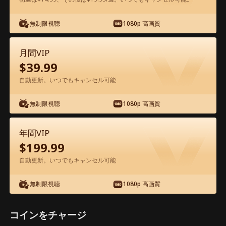
アプリ内で無料視聴可能
無制限視聴
1080p 高画質
月間VIP
$
39.99
自動更新。いつでもキャンセル可能
無制限視聴
1080p 高画質
エピソード63 - 最後のキス 映画フル
年間VIP
$
199.99
0-49
50-90
全エピソード
自動更新。いつでもキャンセル可能
63
64
65
66
67
6
無制限視聴
1080p 高画質
コインをチャージ