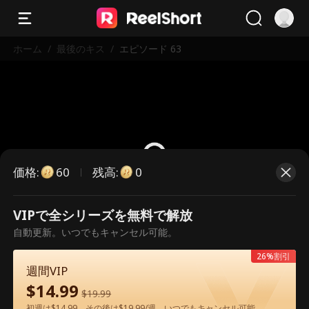
ホーム
/
最後のキス
/
エピソード 63
価格
:
残高
:
60
0
VIPで全シリーズを無料で解放
こちらは有料のエピソードです。視
自動更新。いつでもキャンセル可能。
聴いただくには解放が必要です。
26%割引
週間VIP
$
14.99
60
今すぐ解放
$
19.99
初週は$14.99、その後は$19.99/週。いつでもキャンセル可能。