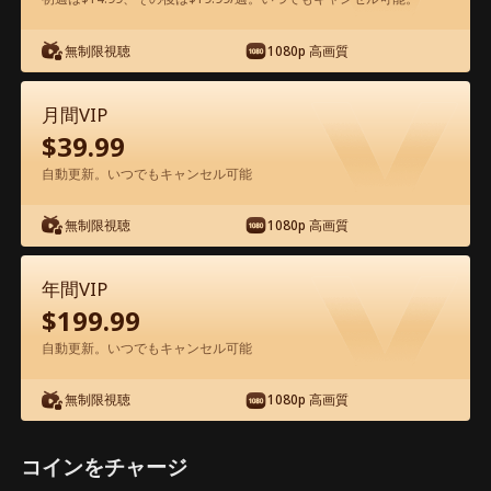
アプリ内で無料視聴可能
無制限視聴
1080p 高画質
月間VIP
$
39.99
自動更新。いつでもキャンセル可能
無制限視聴
1080p 高画質
エピソード63 - 運命のいたずら？厲社長
の甘すぎる愛 映画フル
年間VIP
$
199.99
1-50
51-100
全エピソード
自動更新。いつでもキャンセル可能
無制限視聴
1080p 高画質
63
64
65
66
67
6
コインをチャージ