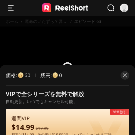
ホーム
/
運命のいたずら？厲社
/
エピソード 63
長の甘すぎる愛
価格
:
残高
:
60
0
VIPで全シリーズを無料で解放
こちらは有料のエピソードです。視
自動更新。いつでもキャンセル可能。
聴いただくには解放が必要です。
26%割引
週間VIP
$
14.99
60
今すぐ解放
$
19.99
初週は$14.99、その後は$19.99/週。いつでもキャンセル可能。