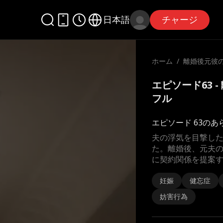
日本語
チャージ
ホーム
/
離婚後元彼
エピソード63 
フル
エピソード 63のあ
夫の浮気を目撃し
た。離婚後、元夫
に契約関係を提案
妊娠
健忘症
妨害行為