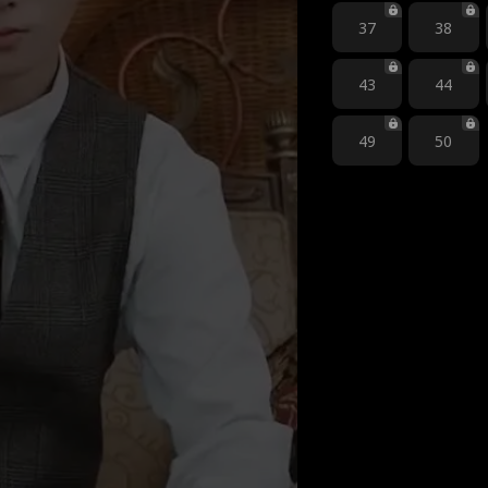
37
38
43
44
49
50