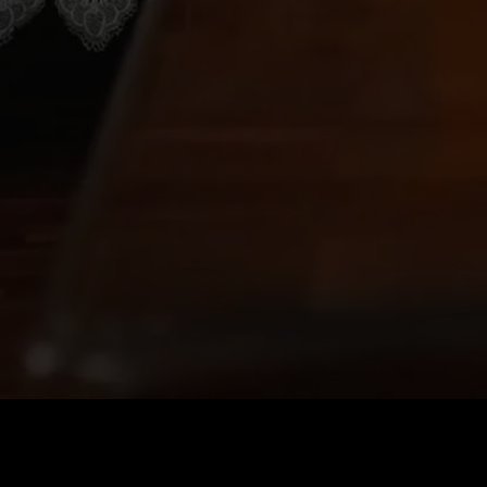
価格
:
残高
:
60
0