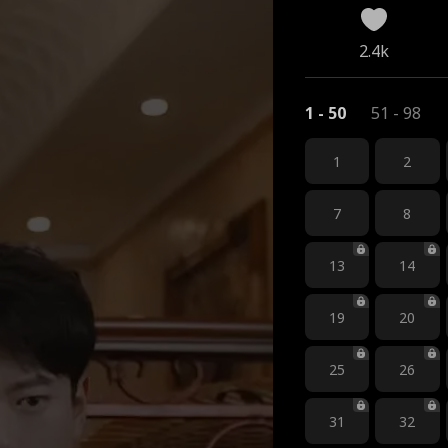
2.4k
1 - 50
51 - 98
1
2
7
8
13
14
19
20
25
26
31
32