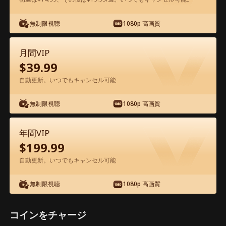
無制限視聴
1080p 高画質
アプリ内で無料視聴可能
月間VIP
$
39.99
自動更新。いつでもキャンセル可能
無制限視聴
1080p 高画質
エピソード64 - 座って、謙虚に 映画フ
年間VIP
ル
$
199.99
自動更新。いつでもキャンセル可能
0-49
50-77
全エピソード
無制限視聴
1080p 高画質
64
65
66
67
68
6
コインをチャージ