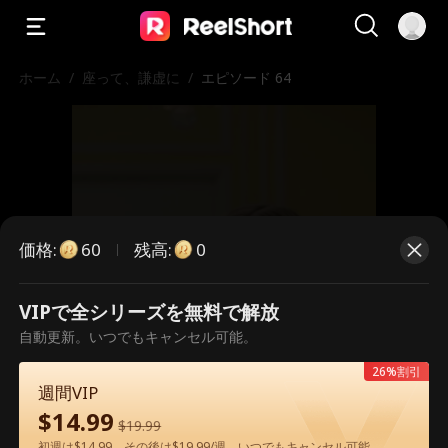
ホーム
/
座って、謙虚に
/
エピソード 64
価格
:
残高
:
60
0
VIPで全シリーズを無料で解放
こちらは有料のエピソードです。視
自動更新。いつでもキャンセル可能。
聴いただくには解放が必要です。
26%割引
週間VIP
$
14.99
$
19.99
60
今すぐ解放
初週は$14.99、その後は$19.99/週。いつでもキャンセル可能。