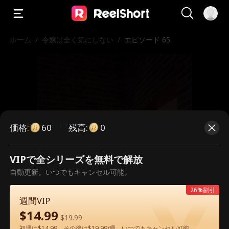
ホーム
/
令嬢は全く気にしない
/
エピソード 65
価格
:
残高
:
60
0
VIPで全シリーズを無料で解放
こちらは有料のエピソードです。視
自動更新。いつでもキャンセル可能。
聴いただくには解放が必要です。
26%割引
週間VIP
$
14.99
$
19.99
60
今すぐ解放
初週は$14.99、その後は$19.99/週。いつでもキャンセル可能。