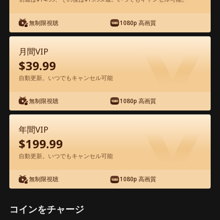
無制限視聴
1080p 高画質
アプリ内で無料視聴可能
月間VIP
$
39.99
自動更新。いつでもキャンセル可能
無制限視聴
1080p 高画質
エピソード65 - 令嬢は全く気にしない
年間VIP
映画フル
$
199.99
自動更新。いつでもキャンセル可能
1-50
51-90
全エピソード
無制限視聴
1080p 高画質
65
66
67
68
69
7
コインをチャージ