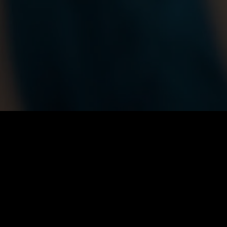
年間VIP
$
199.99