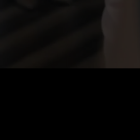
価格
:
残高
:
60
0
VIPで全シリーズを無料で解放
自動更新。いつでもキャンセル可能。
週間VIP
$
19.99