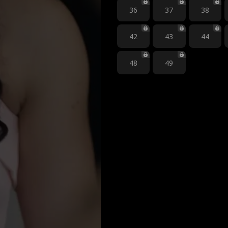
36
37
38
42
43
44
48
49