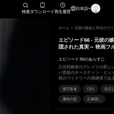
日本語
検索
ダウンロード
再生履歴
ホーム
/
元彼の嫉妬と再会のワイ
～隠された真実～
エピソード66 - 元彼
隠された真実～ 映画フ
エピソード 66のあらすじ
広告戦略家のグレイスの新し
パ貴族のオースティン・ビュ
模のワイナリーの後継者であ
億万長者
CEO
自立
運命の恋
正体隠し