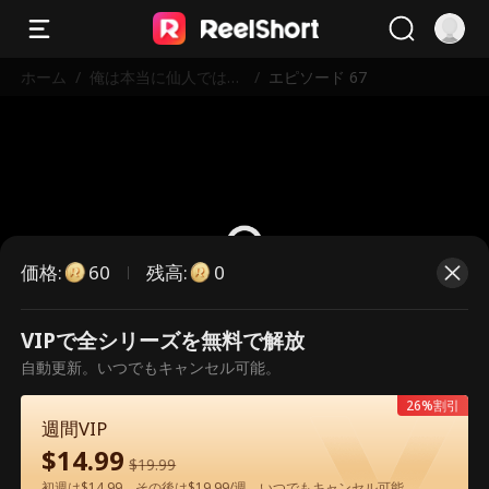
ホーム
/
俺は本当に仙人ではな
/
エピソード 67
いんだ！
価格
:
残高
:
60
0
VIPで全シリーズを無料で解放
こちらは有料のエピソードです。視
自動更新。いつでもキャンセル可能。
聴いただくには解放が必要です。
26%割引
週間VIP
$
14.99
60
今すぐ解放
$
19.99
初週は$14.99、その後は$19.99/週。いつでもキャンセル可能。