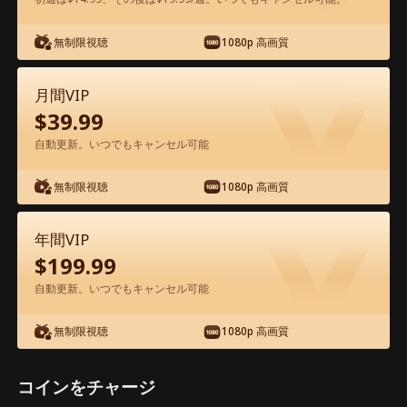
アプリ内で無料視聴可能
無制限視聴
1080p 高画質
月間VIP
$
39.99
自動更新。いつでもキャンセル可能
無制限視聴
1080p 高画質
エピソード67 - 俺は本当に仙人ではない
んだ！ 映画フル
年間VIP
$
199.99
1-50
51-80
全エピソード
自動更新。いつでもキャンセル可能
無制限視聴
1080p 高画質
67
68
69
70
71
7
コインをチャージ