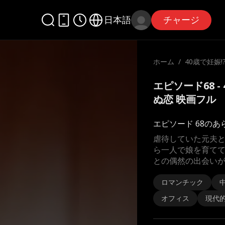
日本語
チャージ
ホーム
/
40歳で妊娠!
せぬ恋
エピソード68 -
ぬ恋 映画フル
エピソード 68のあ
虐待していた元夫
ら一人で娘を育て
との偶然の出会い
ロマンチック
オフィス
現代