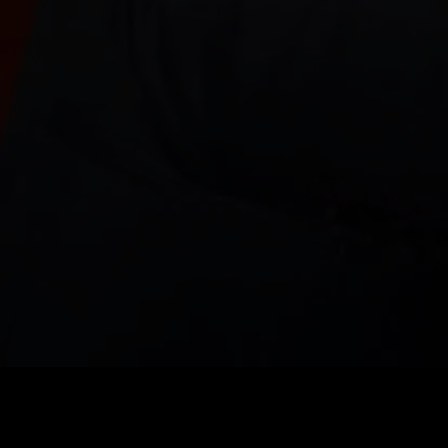
価格
:
残高
:
60
0