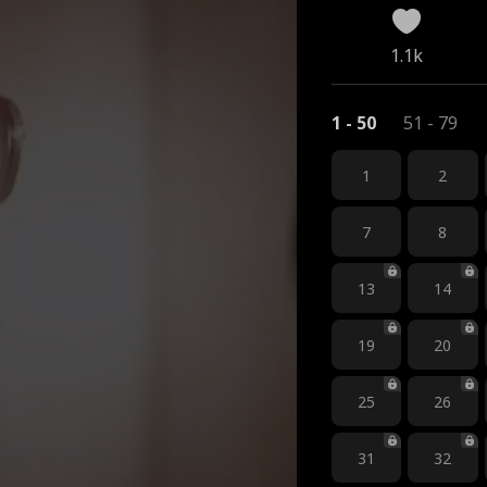
1.1k
1 - 50
51 - 79
1
2
7
8
13
14
19
20
25
26
31
32