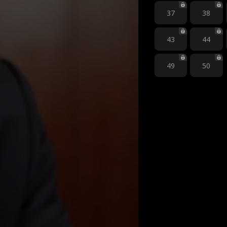
37
38
43
44
49
50