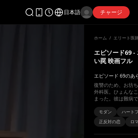
日本語
チャージ
ホーム
/
エリート医師
甘い罠
エピソード69 
い罠 映画フル
エピソード 69のあ
復讐のため、お坊ち
外科医。ひょんな
まった。彼は難病
モダン
ハート
正反対の恋
ロ