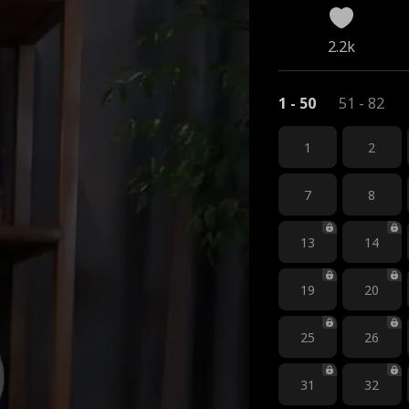
2.2k
1 - 50
51 - 82
1
2
7
8
13
14
19
20
25
26
31
32