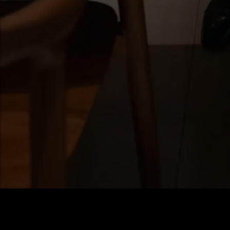
価格
:
残高
:
60
0