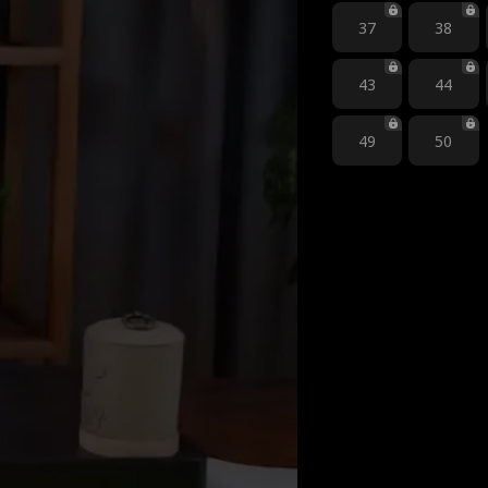
37
38
43
44
49
50