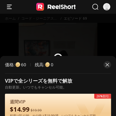
ホーム
/
コード・ジーニアス〜
/
エピソード 69
今度こそ、母を守る〜
価格
:
残高
:
60
0
VIPで全シリーズを無料で解放
こちらは有料のエピソードです。視
自動更新。いつでもキャンセル可能。
聴いただくには解放が必要です。
26%割引
週間VIP
$
14.99
60
今すぐ解放
$
19.99
初週は$14.99、その後は$19.99/週。いつでもキャンセル可能。