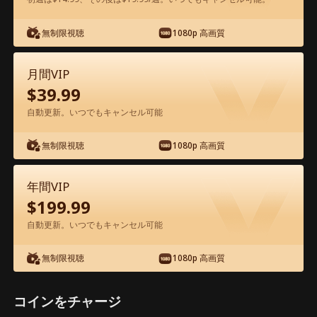
アプリ内で無料視聴可能
無制限視聴
1080p 高画質
月間VIP
$
39.99
自動更新。いつでもキャンセル可能
無制限視聴
1080p 高画質
エピソード69 - コード・ジーニアス〜今
度こそ、母を守る〜 映画フル
年間VIP
$
199.99
1-50
51-80
全エピソード
自動更新。いつでもキャンセル可能
無制限視聴
1080p 高画質
69
70
71
72
73
7
コインをチャージ