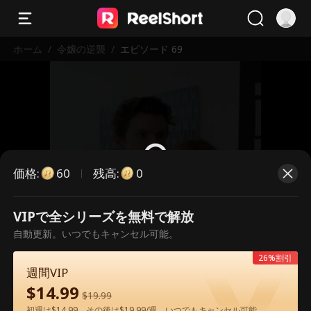
ホーム
/
令嬢の逆襲
/
エピソード 69
価格
:
残高
:
60
0
VIPで全シリーズを無料で解放
こちらは有料のエピソードです。視
自動更新。いつでもキャンセル可能。
聴いただくには解放が必要です。
26%割引
週間VIP
$
14.99
60
今すぐ解放
$
19.99
初週は$14.99、その後は$19.99/週。いつでもキャンセル可能。