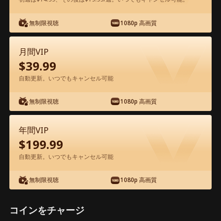
アプリ内で無料視聴可能
無制限視聴
1080p 高画質
月間VIP
$
39.99
自動更新。いつでもキャンセル可能
無制限視聴
1080p 高画質
エピソード69 - 令嬢の逆襲 映画フル
年間VIP
$
199.99
0-49
50-81
全エピソード
自動更新。いつでもキャンセル可能
69
70
71
72
73
7
無制限視聴
1080p 高画質
コインをチャージ