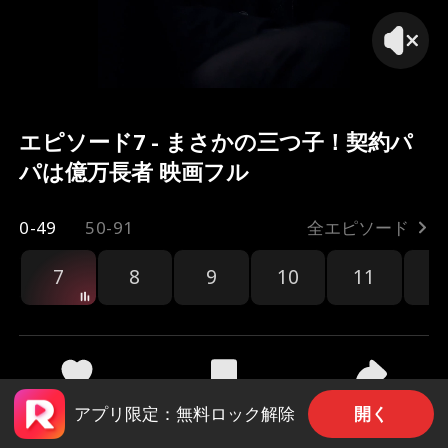
エピソード7 - まさかの三つ子！契約パ
パは億万長者 映画フル
0-49
50-91
全エピソード
7
8
9
10
11
1
共有
3.8k
127.1k
開く
アプリ限定：無料ロック解除