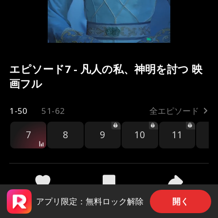
エピソード7 - 凡人の私、神明を討つ 映
画フル
1-50
51-62
全エピソード
7
8
9
10
11
1
共有
84
2.3k
開く
アプリ限定：無料ロック解除