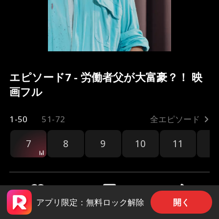
エピソード7 - 労働者父が大富豪？！ 映
画フル
1-50
51-72
全エピソード
7
8
9
10
11
1
開く
アプリ限定：無料ロック解除
共有
371
276.4k