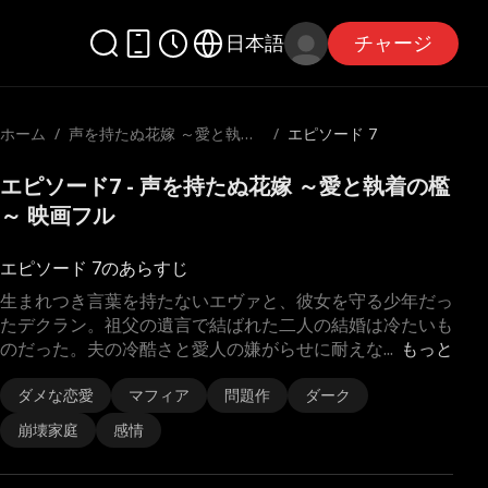
日本語
チャージ
ホーム
/
声を持たぬ花嫁 ～愛と執着
/
エピソード 7
の檻～
エピソード7 - 声を持たぬ花嫁 ～愛と執着の檻
～ 映画フル
エピソード 7のあらすじ
生まれつき言葉を持たないエヴァと、彼女を守る少年だっ
たデクラン。祖父の遺言で結ばれた二人の結婚は冷たいも
のだった。夫の冷酷さと愛人の嫌がらせに耐えな
...
もっと
ダメな恋愛
マフィア
問題作
ダーク
崩壊家庭
感情