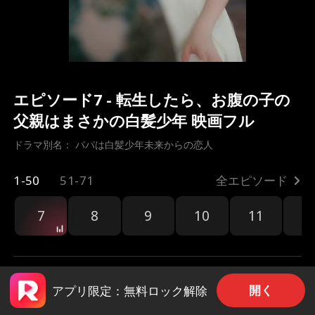
エピソード7 - 転生したら、お腹の子の
父親はまさかの白髪少年 映画フル
ドラマ別名： 
パパは白髪少年未来からの恋人
1-50
51-71
全エピソード
7
8
9
10
11
1
開く
アプリ限定：無料ロック解除
共有
134
1.8k