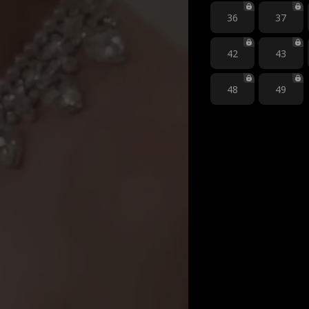
36
37
42
43
48
49