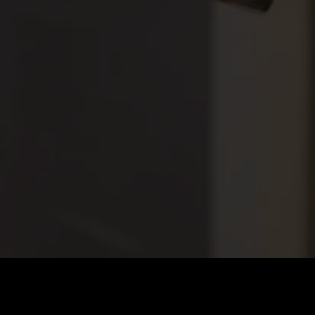
価格
:
残高
:
60
0