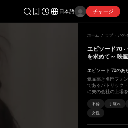
日本語
チャージ
ホーム
/
ラブ・アゲイ
愛を求めて
エピソード70 
を求めて～ 映
エピソード 70のあ
気品高き名門フォ
であるパトリック・
に夫の会社の上場
不倫
手遅れ
女性