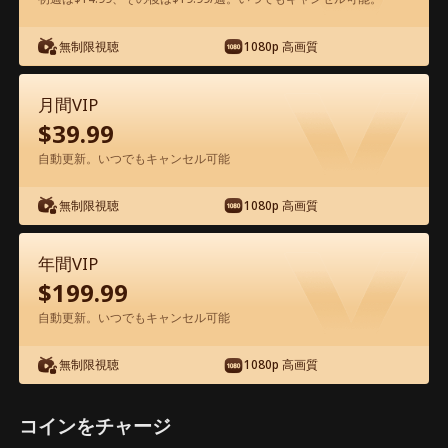
アプリ内で無料視聴可能
無制限視聴
1080p 高画質
月間VIP
$
39.99
自動更新。いつでもキャンセル可能
無制限視聴
1080p 高画質
エピソード71 - 実は億万長者！？警備員
の父が隠していた秘密 映画フル
年間VIP
$
199.99
1-50
51-80
全エピソード
自動更新。いつでもキャンセル可能
無制限視聴
1080p 高画質
71
72
73
74
75
7
コインをチャージ