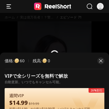
ホーム
/
実は億万長者！？警備
/
エピソード 71
員の父が隠していた秘
密
価格
:
残高
:
60
0
VIPで全シリーズを無料で解放
こちらは有料のエピソードです。視
自動更新。いつでもキャンセル可能。
聴いただくには解放が必要です。
26%割引
週間VIP
$
14.99
60
今すぐ解放
$
19.99
初週は$14.99、その後は$19.99/週。いつでもキャンセル可能。