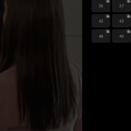
36
37
42
43
48
49