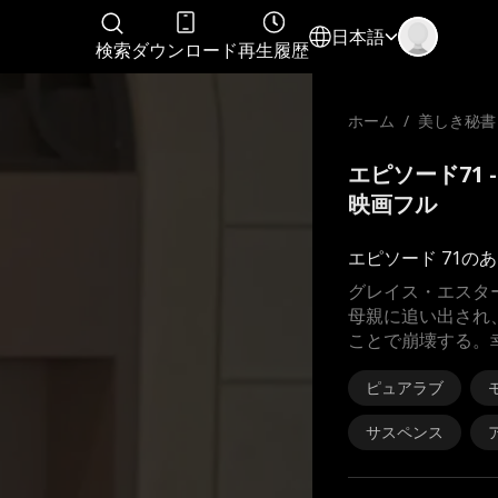
日本語
検索
ダウンロード
再生履歴
ホーム
/
美しき秘書
密
エピソード71
映画フル
エピソード 71の
グレイス・エスタ
母親に追い出され
ことで崩壊する。
ピュアラブ
サスペンス