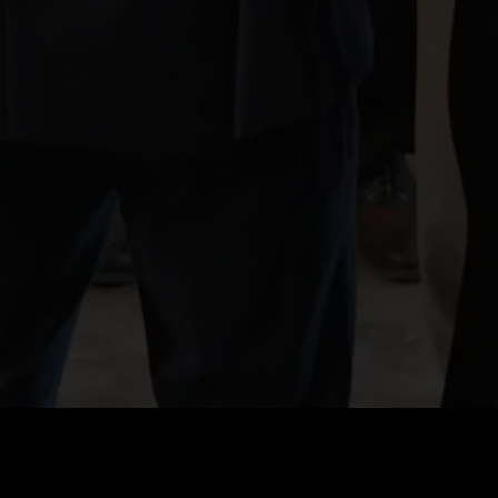
価格
:
残高
:
60
0