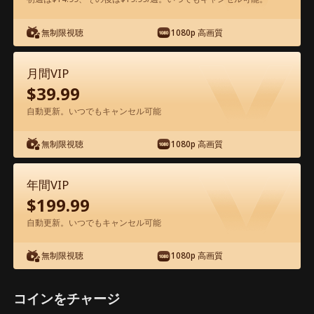
アプリ内で無料視聴可能
無制限視聴
1080p 高画質
月間VIP
$
39.99
自動更新。いつでもキャンセル可能
無制限視聴
1080p 高画質
エピソード73 - 王の帰還 映画フル
年間VIP
$
199.99
0-49
50-74
全エピソード
自動更新。いつでもキャンセル可能
69
70
71
72
73
74
無制限視聴
1080p 高画質
コインをチャージ