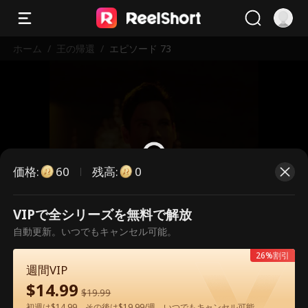
ホーム
/
王の帰還
/
エピソード 73
価格
:
残高
:
60
0
VIPで全シリーズを無料で解放
こちらは有料のエピソードです。視
自動更新。いつでもキャンセル可能。
聴いただくには解放が必要です。
26%割引
週間VIP
$
14.99
60
今すぐ解放
$
19.99
初週は$14.99、その後は$19.99/週。いつでもキャンセル可能。