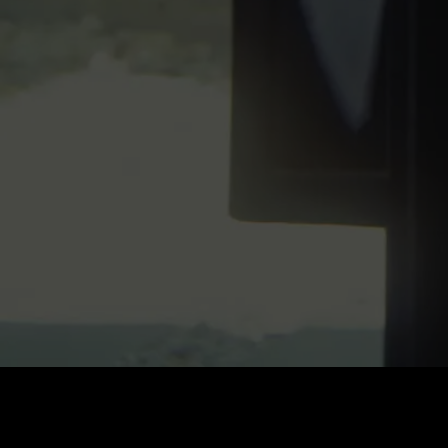
価格
:
残高
:
60
0