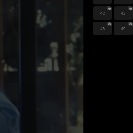
42
43
48
49