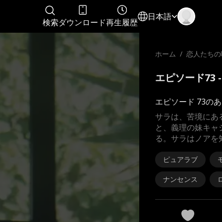
日本語
検索
ダウンロード
再生履歴
ホーム
/
恋人たちの
エピソード73 
エピソード 73の
サラは、苦境にあ
と、義理の妹キャ
る。サラはノアを
ピュアラブ
ナンセンス