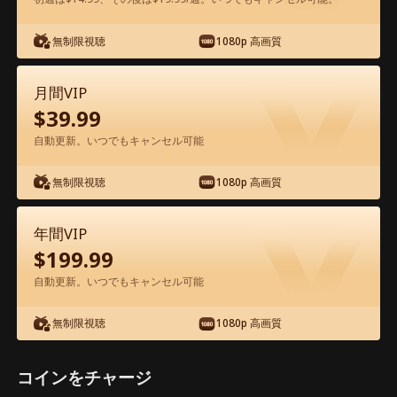
アプリ内で無料視聴可能
無制限視聴
1080p 高画質
月間VIP
$
39.99
自動更新。いつでもキャンセル可能
無制限視聴
1080p 高画質
エピソード74 - 元彼の嫉妬と再会のワイ
ン～隠された真実～ 映画フル
年間VIP
$
199.99
0-49
50-75
全エピソード
自動更新。いつでもキャンセル可能
無制限視聴
1080p 高画質
70
71
72
73
74
75
コインをチャージ