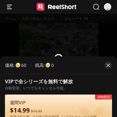
ホーム
/
元彼の嫉妬と再会のワ
/
エピソード 74
イン～隠された真実～
価格
:
残高
:
60
0
VIPで全シリーズを無料で解放
こちらは有料のエピソードです。視
自動更新。いつでもキャンセル可能。
聴いただくには解放が必要です。
26%割引
週間VIP
$
14.99
60
今すぐ解放
$
19.99
初週は$14.99、その後は$19.99/週。いつでもキャンセル可能。