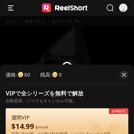
ホーム
/
最後のキス
/
エピソード 74
価格
:
残高
:
60
0
VIPで全シリーズを無料で解放
こちらは有料のエピソードです。視
自動更新。いつでもキャンセル可能。
聴いただくには解放が必要です。
26%割引
週間VIP
$
14.99
60
今すぐ解放
$
19.99
初週は$14.99、その後は$19.99/週。いつでもキャンセル可能。