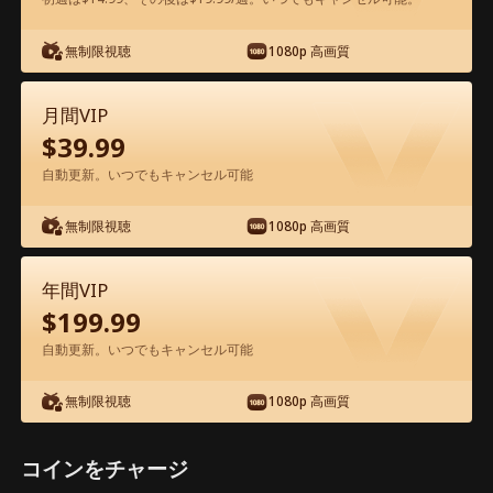
アプリ内で無料視聴可能
無制限視聴
1080p 高画質
月間VIP
$
39.99
自動更新。いつでもキャンセル可能
無制限視聴
1080p 高画質
エピソード74 - 最後のキス 映画フル
年間VIP
$
199.99
0-49
50-90
全エピソード
自動更新。いつでもキャンセル可能
74
75
76
77
78
7
無制限視聴
1080p 高画質
コインをチャージ