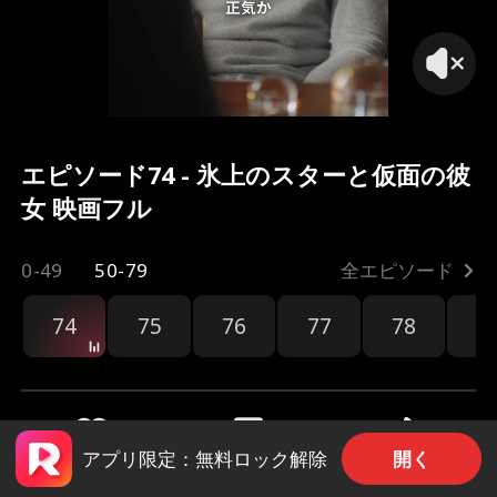
正気か
エピソード74 - 氷上のスターと仮面の彼
女 映画フル
0-49
50-79
全エピソード
74
75
76
77
78
7
開く
アプリ限定：無料ロック解除
共有
2.3k
49.5k