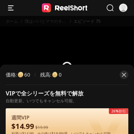
ホーム
/
僕はパパとママのキュ
/
エピソード 75
ーピット
価格
:
残高
:
60
0
VIPで全シリーズを無料で解放
こちらは有料のエピソードです。視
自動更新。いつでもキャンセル可能。
聴いただくには解放が必要です。
26%割引
週間VIP
$
14.99
60
今すぐ解放
$
19.99
初週は$14.99、その後は$19.99/週。いつでもキャンセル可能。