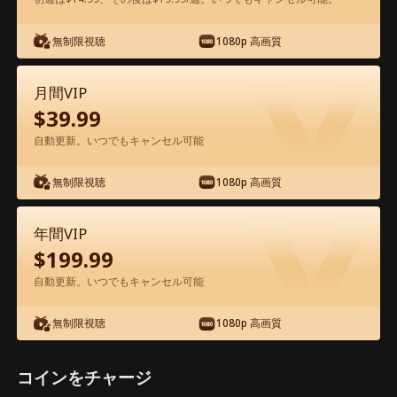
アプリ内で無料視聴可能
無制限視聴
1080p 高画質
月間VIP
$
39.99
自動更新。いつでもキャンセル可能
無制限視聴
1080p 高画質
エピソード75 - 僕はパパとママのキュー
ピット 映画フル
年間VIP
$
199.99
1-50
51-80
全エピソード
自動更新。いつでもキャンセル可能
無制限視聴
1080p 高画質
75
76
77
78
79
8
コインをチャージ