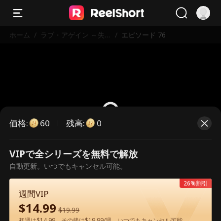
ホーム
/
ラブ・アゲイン ～失
/
エピソード 76
われた愛を求めて～
価格
:
残高
:
60
0
VIPで全シリーズを無料で解放
こちらは有料のエピソードです。視
自動更新。いつでもキャンセル可能。
聴いただくには解放が必要です。
26%割引
週間VIP
$
14.99
60
今すぐ解放
$
19.99
初週は$14.99、その後は$19.99/週。いつでもキャンセル可能。