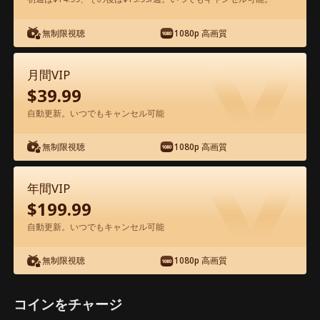
アプリ内で無料視聴可能
無制限視聴
1080p 高画質
月間VIP
$
39.99
自動更新。いつでもキャンセル可能
無制限視聴
1080p 高画質
エピソード76 - ラブ・アゲイン ～失わ
れた愛を求めて～ 映画フル
年間VIP
$
199.99
0-49
50-85
全エピソード
自動更新。いつでもキャンセル可能
無制限視聴
1080p 高画質
76
77
78
79
80
8
コインをチャージ