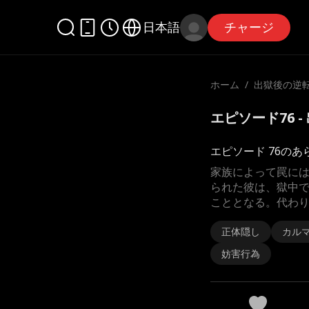
日本語
チャージ
ホーム
/
出獄後の逆
エピソード76 
エピソード 76のあ
家族によって罠に
られた彼は、獄中
こととなる。代わ
正体隠し
カル
妨害行為