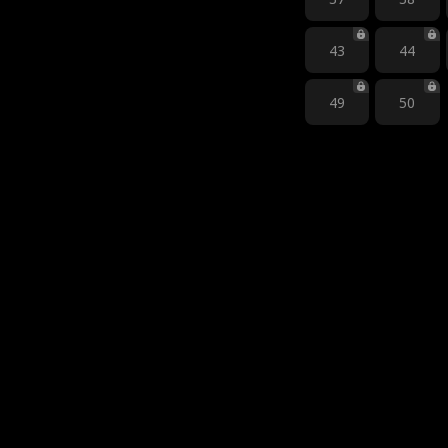
43
44
49
50