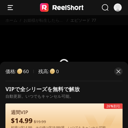
ホーム
/
お姫様が転生したら、
/
エピソード 77
億万長者の妻になった
価格
:
残高
:
60
0
VIPで全シリーズを無料で解放
こちらは有料のエピソードです。視
自動更新。いつでもキャンセル可能。
聴いただくには解放が必要です。
26%割引
週間VIP
$
14.99
60
今すぐ解放
$
19.99
初週は$14.99、その後は$19.99/週。いつでもキャンセル可能。