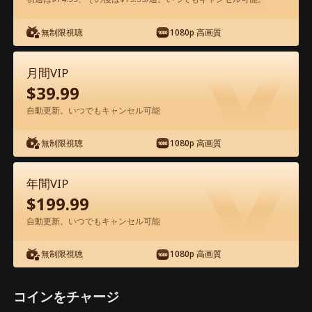
アプリ内で無料視聴可能
無制限視聴
1080p 高画質
月間VIP
$
39.99
自動更新。いつでもキャンセル可能
無制限視聴
1080p 高画質
エピソード77 - お姫様が転生したら、億
万長者の妻になった 映画フル
年間VIP
$
199.99
1-50
51-100
全エピソード
自動更新。いつでもキャンセル可能
無制限視聴
1080p 高画質
77
78
79
80
81
8
コインをチャージ