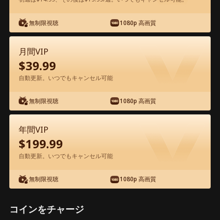
無制限視聴
1080p 高画質
アプリ内で無料視聴可能
月間VIP
$
39.99
自動更新。いつでもキャンセル可能
無制限視聴
1080p 高画質
エピソード77 - ラブ・アゲイン ～失わ
年間VIP
れた愛を求めて～ 映画フル
$
199.99
自動更新。いつでもキャンセル可能
0-49
50-85
全エピソード
無制限視聴
1080p 高画質
77
78
79
80
81
8
コインをチャージ