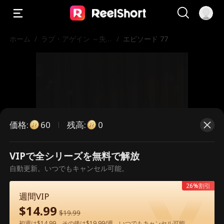
ホーム
/
ラブ・アゲイン ～失
/
エピソード 77
われた愛を求めて～
価格
:
残高
:
60
0
VIPで全シリーズを無料で解放
こちらは有料のエピソードです。視
自動更新。いつでもキャンセル可能。
聴いただくには解放が必要です。
26%割引
週間VIP
$
14.99
$
19.99
60
今すぐ解放
初週は$14.99、その後は$19.99/週。いつでもキャンセル可能。