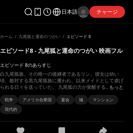
日本語
チャージ
ホーム
/
九尾狐と運命のつがい
/
エピソード 8
エピソード8 - 九尾狐と運命のつがい 映画フル
エピソード 8のあらすじ
白九尾狐族、その唯一の後継者であるリン。彼女は幼い
頃、敵対する黒九尾狐族に攫われ、以来メイドとして虐げ
られる日々を送っていた。 九尾狐の力が覚醒する
...
もっと
戦争
アメリカ合衆国
宴会
城
マンション
現代的