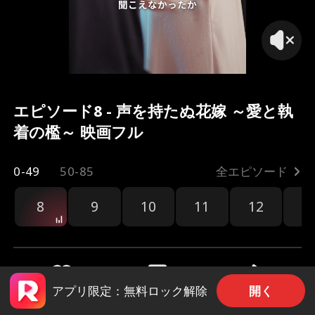
聞こえなかったか
エピソード8 - 声を持たぬ花嫁 ～愛と執
着の檻～ 映画フル
0-49
50-85
全エピソード
8
9
10
11
12
1
開く
アプリ限定：無料ロック解除
共有
807
1.3k