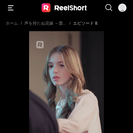
ホーム
/
声を持たぬ花嫁 ～愛
/
エピソード 8
と執着の檻～