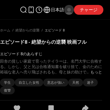
日本語
チャージ
ホーム
/
絶望からの逆襲
/
エピソード 8
エピソード8 - 絶望からの逆襲 映画フル
エピソード 8のあらすじ
田舎の貧しい家庭で育ったテイラーは、名門大学に合格す
る。しかし、父と兄は合格通知書を破り捨て、金のために
裕福な老人へ売り飛ばされるも、母と妹の助けで
...
もっと
学生
自立した女性
意志が強い
天然
迷子
復讐