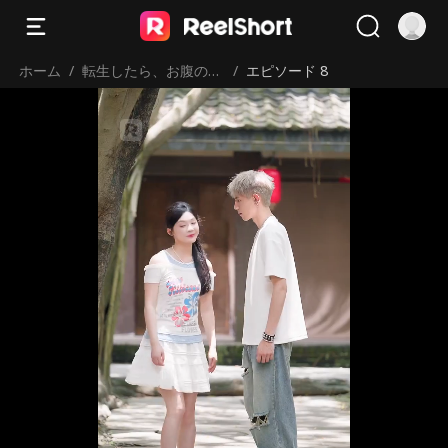
ホーム
/
転生したら、お腹の子
/
エピソード 8
の父親はまさかの白髪
少年