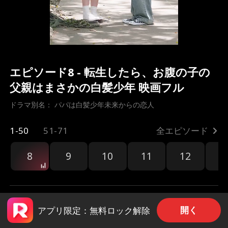
エピソード8 - 転生したら、お腹の子の
父親はまさかの白髪少年 映画フル
ドラマ別名： 
パパは白髪少年未来からの恋人
1-50
51-71
全エピソード
8
9
10
11
12
1
開く
アプリ限定：無料ロック解除
共有
107
1.8k