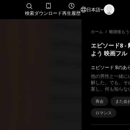
日本語
検索
ダウンロード
再生履歴
ホーム
/
離婚後もう
始めよう
エピソード8 
よう 映画フル
エピソード 8のあ
他の男性と一緒に
解した。でも、そ
案し、何も知らな
再会
また会
ロマンス