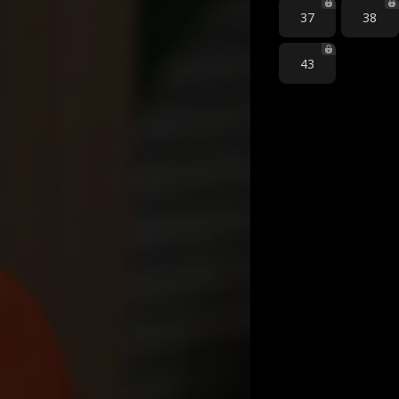
37
38
43