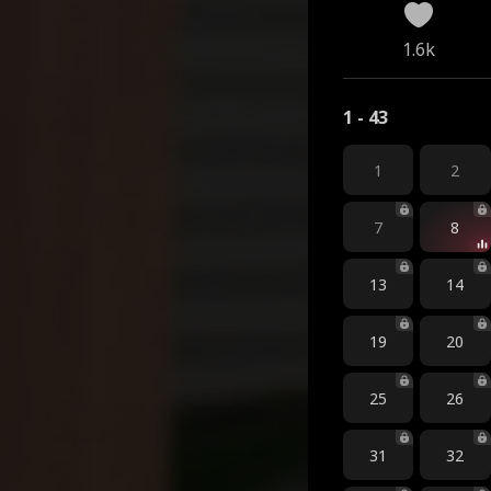
1.6k
1 - 43
1
2
7
8
13
14
19
20
25
26
31
32