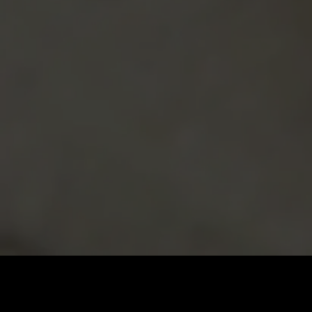
価格
:
残高
:
60
0