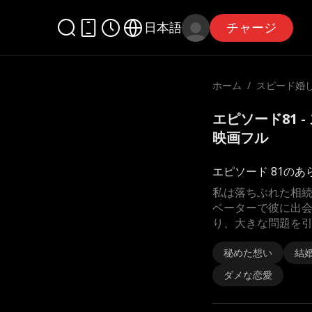
日本語
チャージ
ホーム
/
スピード婚
優
エピソード81 
映画フル
エピソード 81のあ
私は落ちぶれた相
ベーターで彼に出
り、大きな問題を
秘めた想い
結
ダメな恋愛