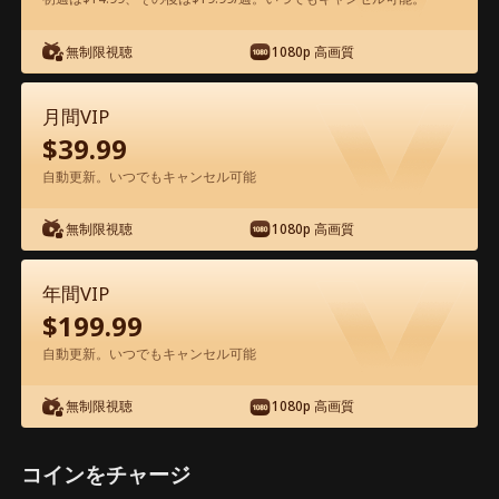
アプリ内で無料視聴可能
無制限視聴
1080p 高画質
月間VIP
$
39.99
自動更新。いつでもキャンセル可能
無制限視聴
1080p 高画質
エピソード83 - ご懐妊!一夜限りの相手
は社長！？ 映画フル
年間VIP
$
199.99
1-50
51-90
全エピソード
自動更新。いつでもキャンセル可能
無制限視聴
1080p 高画質
83
84
85
86
87
8
コインをチャージ