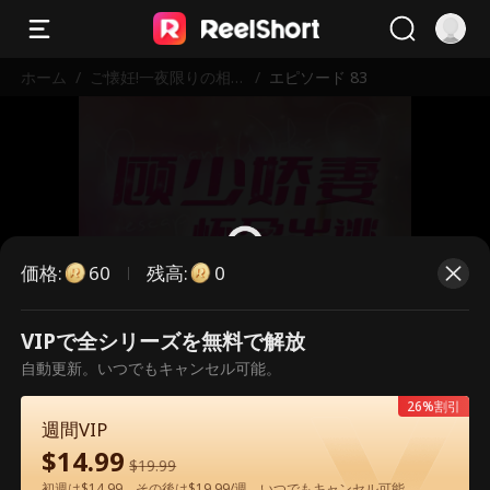
ホーム
/
ご懐妊!一夜限りの相手
/
エピソード 83
は社長！？
価格
:
残高
:
60
0
VIPで全シリーズを無料で解放
こちらは有料のエピソードです。視
自動更新。いつでもキャンセル可能。
聴いただくには解放が必要です。
26%割引
週間VIP
$
14.99
60
今すぐ解放
$
19.99
初週は$14.99、その後は$19.99/週。いつでもキャンセル可能。