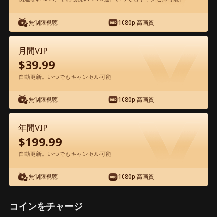
無制限視聴
1080p 高画質
アプリ内で無料視聴可能
月間VIP
$
39.99
自動更新。いつでもキャンセル可能
無制限視聴
1080p 高画質
エピソード83 - 御茶目な計画 映画フル
年間VIP
$
199.99
1-50
51-100
101
全エピソード
自動更新。いつでもキャンセル可能
83
84
85
86
87
8
無制限視聴
1080p 高画質
コインをチャージ