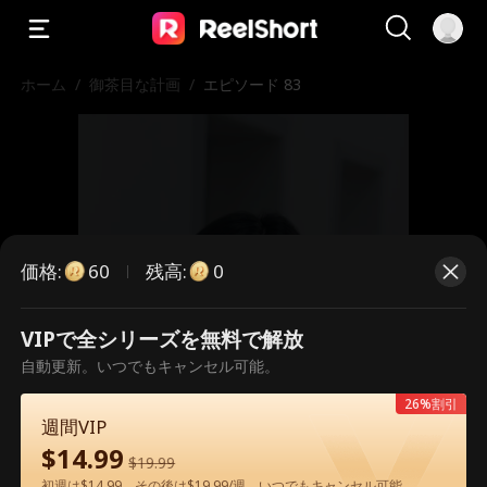
ホーム
/
御茶目な計画
/
エピソード 83
価格
:
残高
:
60
0
VIPで全シリーズを無料で解放
こちらは有料のエピソードです。視
自動更新。いつでもキャンセル可能。
聴いただくには解放が必要です。
26%割引
週間VIP
$
14.99
$
19.99
60
今すぐ解放
初週は$14.99、その後は$19.99/週。いつでもキャンセル可能。