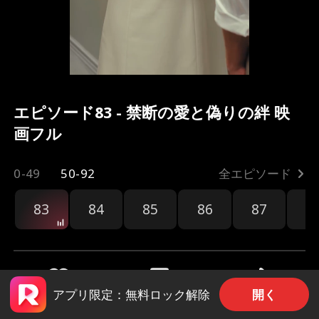
エピソード83 - 禁断の愛と偽りの絆 映
画フル
0-49
50-92
全エピソード
83
84
85
86
87
8
開く
アプリ限定：無料ロック解除
共有
1.6k
71.3k