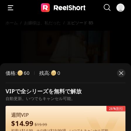
ホーム
/
お嬢様は、私だった
/
エピソード 85
価格
:
残高
:
60
0
VIPで全シリーズを無料で解放
こちらは有料のエピソードです。視
自動更新。いつでもキャンセル可能。
聴いただくには解放が必要です。
26%割引
週間VIP
$
14.99
$
19.99
60
今すぐ解放
初週は$14.99、その後は$19.99/週。いつでもキャンセル可能。