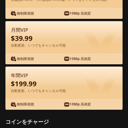
無制限視聴
1080p 高画質
アプリ内で無料視聴可能
月間VIP
$
39.99
自動更新。いつでもキャンセル可能
無制限視聴
1080p 高画質
エピソード85 - お嬢様は、私だった 映
年間VIP
画フル
$
199.99
自動更新。いつでもキャンセル可能
1-50
51-85
全エピソード
無制限視聴
1080p 高画質
80
81
82
83
84
85
コインをチャージ