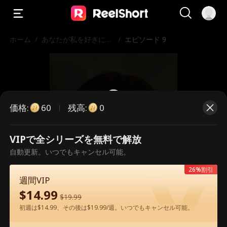
ホーム
/
あなたが私を好きにな
/
エピソード 9
るまで偽ってください
価格
:
残高
:
60
0
VIPで全シリーズを無料で解放
こちらは有料のエピソードです。視
自動更新。いつでもキャンセル可能。
聴いただくには解放が必要です。
26%割引
週間VIP
$
14.99
$
19.99
60
今すぐ解放
初週は$14.99、その後は$19.99/週。いつでもキャンセル可能。