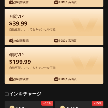
アプリ内で無料視聴可能
無制限視聴
1080p 高画質
月間VIP
$
39.99
自動更新。いつでもキャンセル可能
エピソード9 - あなたが私を好きになる
無制限視聴
1080p 高画質
まで偽ってください 映画フル
年間VIP
0-49
50-83
全エピソード
$
199.99
自動更新。いつでもキャンセル可能
9
10
11
12
13
1
無制限視聴
1080p 高画質
コインをチャージ
開く
アプリ限定：無料ロック解除
共有
3.7k
73k
+
10
%
+
15
%