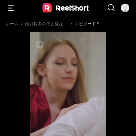
ホーム
/
億万長者の夫と愛なき
/
エピソード 9
結婚、別れが去った