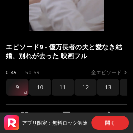
エピソード9 - 億万長者の夫と愛なき結
婚、別れが去った 映画フル
0-49
50-59
全エピソード
9
10
11
12
13
1
開く
アプリ限定：無料ロック解除
共有
3.6k
57.1k