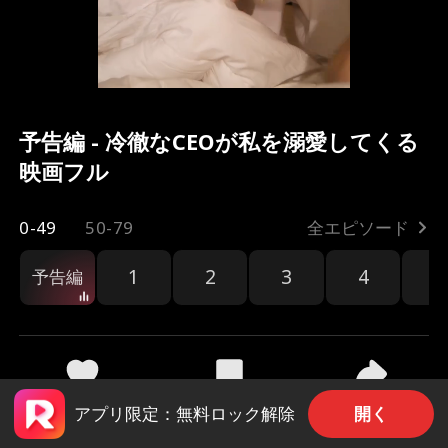
予告編 - 冷徹なCEOが私を溺愛してくる
映画フル
0-49
50-79
全エピソード
1
2
3
4
5
予告編
共有
13.2k
75.8k
開く
アプリ限定：無料ロック解除