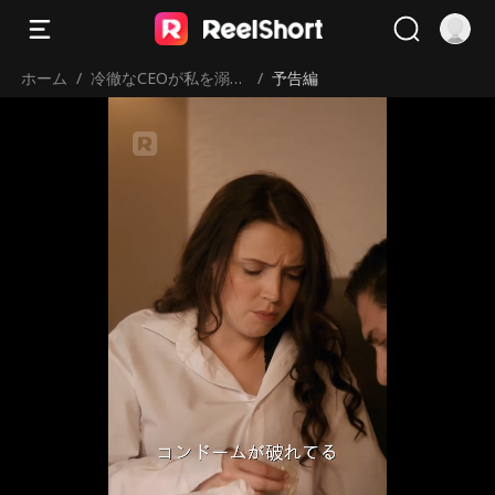
ホーム
/
冷徹なCEOが私を溺愛
/
予告編
してくる