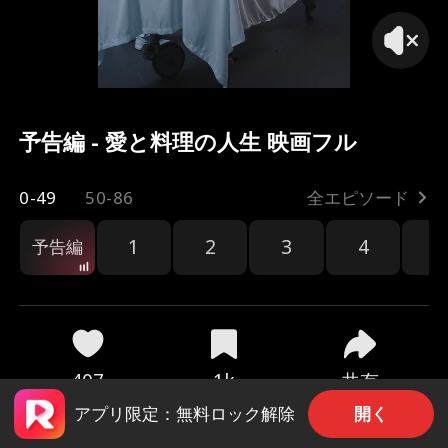
予告編 - 愛と料理の人生 映画フル
0-49
50-86
全エピソード
1
2
3
4
5
予告編
共有
407
1k
開く
アプリ限定：無料ロック解除