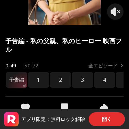
予告編 - 私の父親、私のヒーロー 映画フ
ル
0-49
50-72
全エピソード
1
2
3
4
5
予告編
共有
1.7k
693
開く
アプリ限定：無料ロック解除