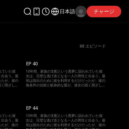
日本語
チャージ
88
エピソード
EP 40
れていた彼
10年間、家族の支配という悪夢に囚われていた彼
と出会う。最
女は、完璧な逃げ道となる一人の男性と出会う。最
ったが、彼の
初は脱出のために彼を利用するだけだったが、彼の
固く閉ざした
無条件の信頼と献身的な愛が、彼女の固く閉ざした
くで始まった
心をゆっくりと溶かしていく。計算ずくで始まった
な人生を歩み
関係は、やがて愛と癒し、そして新たな人生を歩み
変わっていく
出す強さを見つける、予期せぬ旅へと変わっていく
のだった。
EP 44
れていた彼
10年間、家族の支配という悪夢に囚われていた彼
と出会う。最
女は、完璧な逃げ道となる一人の男性と出会う。最
ったが、彼の
初は脱出のために彼を利用するだけだったが、彼の