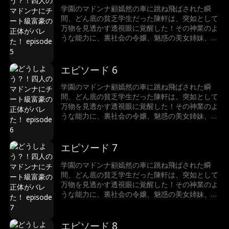
とは……？
学園のマドンナ顧嫣然の車に跳ね飛ばされた瞬
間、どん底の貧乏学生だった陳軒は、突如として
万物を見透かす透視眼に覚醒した！その神業のよ
うな能力に、裏社会の令嬢、魅惑の美女姉妹、そ
して彼を轢いたお嬢様までもが色めき立つ。「彼
って歩く金運の神様でしょ？欲しくない女なんて
いないわ！」次々と彼にすり寄る美女たち。しか
エピソード 6
し、彼女たちが結託してまで彼を狙う本当の理由
とは……？
学園のマドンナ顧嫣然の車に跳ね飛ばされた瞬
間、どん底の貧乏学生だった陳軒は、突如として
万物を見透かす透視眼に覚醒した！その神業のよ
うな能力に、裏社会の令嬢、魅惑の美女姉妹、そ
して彼を轢いたお嬢様までもが色めき立つ。「彼
って歩く金運の神様でしょ？欲しくない女なんて
いないわ！」次々と彼にすり寄る美女たち。しか
エピソード 7
し、彼女たちが結託してまで彼を狙う本当の理由
とは……？
学園のマドンナ顧嫣然の車に跳ね飛ばされた瞬
間、どん底の貧乏学生だった陳軒は、突如として
万物を見透かす透視眼に覚醒した！その神業のよ
うな能力に、裏社会の令嬢、魅惑の美女姉妹、そ
して彼を轢いたお嬢様までもが色めき立つ。「彼
って歩く金運の神様でしょ？欲しくない女なんて
いないわ！」次々と彼にすり寄る美女たち。しか
エピソード 8