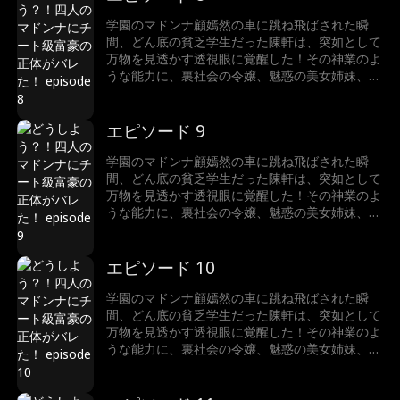
し、彼女たちが結託してまで彼を狙う本当の理由
とは……？
学園のマドンナ顧嫣然の車に跳ね飛ばされた瞬
間、どん底の貧乏学生だった陳軒は、突如として
万物を見透かす透視眼に覚醒した！その神業のよ
うな能力に、裏社会の令嬢、魅惑の美女姉妹、そ
して彼を轢いたお嬢様までもが色めき立つ。「彼
って歩く金運の神様でしょ？欲しくない女なんて
いないわ！」次々と彼にすり寄る美女たち。しか
エピソード 9
し、彼女たちが結託してまで彼を狙う本当の理由
とは……？
学園のマドンナ顧嫣然の車に跳ね飛ばされた瞬
間、どん底の貧乏学生だった陳軒は、突如として
万物を見透かす透視眼に覚醒した！その神業のよ
うな能力に、裏社会の令嬢、魅惑の美女姉妹、そ
して彼を轢いたお嬢様までもが色めき立つ。「彼
って歩く金運の神様でしょ？欲しくない女なんて
いないわ！」次々と彼にすり寄る美女たち。しか
エピソード 10
し、彼女たちが結託してまで彼を狙う本当の理由
とは……？
学園のマドンナ顧嫣然の車に跳ね飛ばされた瞬
間、どん底の貧乏学生だった陳軒は、突如として
万物を見透かす透視眼に覚醒した！その神業のよ
うな能力に、裏社会の令嬢、魅惑の美女姉妹、そ
して彼を轢いたお嬢様までもが色めき立つ。「彼
って歩く金運の神様でしょ？欲しくない女なんて
いないわ！」次々と彼にすり寄る美女たち。しか